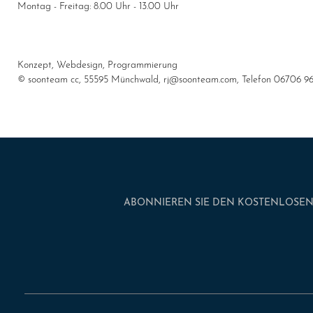
Montag - Freitag: 8.00 Uhr - 13.00 Uhr
Konzept, Webdesign, Programmierung
© soonteam cc, 55595 Münchwald, rj@soonteam.com, Telefon 06706 9
ABONNIEREN SIE DEN KOSTENLOSEN 