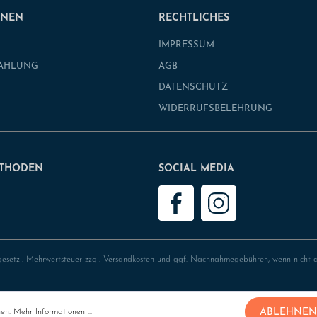
ONEN
RECHTLICHES
IMPRESSUM
ZAHLUNG
AGB
DATENSCHUTZ
WIDERRUFSBELEHRUNG
THODEN
SOCIAL MEDIA
 gesetzl. Mehrwertsteuer zzgl.
Versandkosten
und ggf. Nachnahmegebühren, wenn nicht 
ABLEHNEN
nen.
Mehr Informationen ...