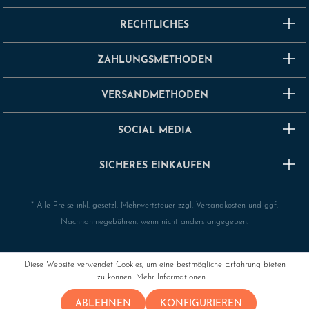
RECHTLICHES
ZAHLUNGSMETHODEN
VERSANDMETHODEN
SOCIAL MEDIA
SICHERES EINKAUFEN
* Alle Preise inkl. gesetzl. Mehrwertsteuer zzgl.
Versandkosten
und ggf.
Nachnahmegebühren, wenn nicht anders angegeben.
Diese Website verwendet Cookies, um eine bestmögliche Erfahrung bieten
zu können.
Mehr Informationen ...
ABLEHNEN
KONFIGURIEREN