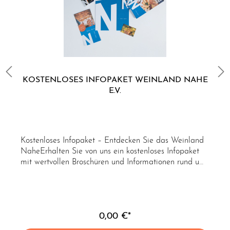
KOSTENLOSES INFOPAKET WEINLAND NAHE
E.V.
Kostenloses Infopaket – Entdecken Sie das Weinland
NaheErhalten Sie von uns ein kostenloses Infopaket
mit wertvollen Broschüren und Informationen rund um
das Weinland Nahe. Perfekt, um mehr über die
Region und ihre Weinkultur zu erfahren!Im Paket
enthalten:Broschüre NaheWeinMacherBroschüre
Echter GenussBroschüre Einkehren beim
0,00 €*
WinzerWanderkarte Naheland TouristikErlebniskarte
Naheland TouristikImagebroschüre Weinland Nahe