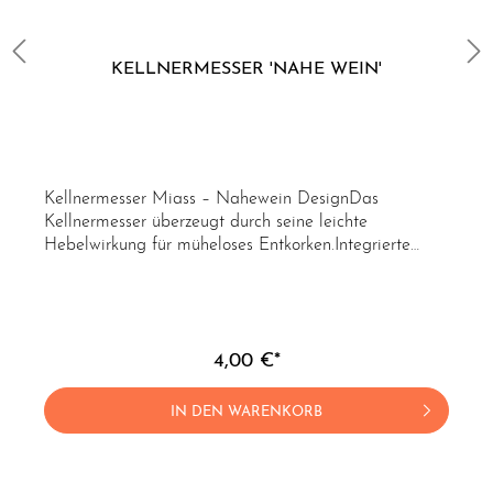
KELLNERMESSER 'NAHE WEIN'
Kellnermesser Miass – Nahewein DesignDas
Kellnermesser überzeugt durch seine leichte
Hebelwirkung für müheloses Entkorken.Integrierte
Funktionen: Flaschenöffner, Kapselschneider und
kleines MesserDesign: Holz mit Nahewein-Aufschrift
4,00 €*
IN DEN WARENKORB