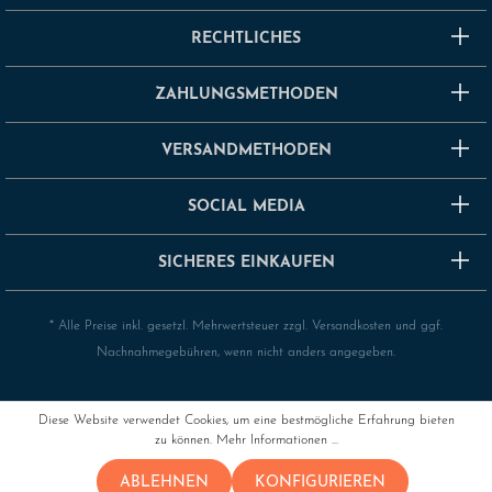
RECHTLICHES
ZAHLUNGSMETHODEN
VERSANDMETHODEN
SOCIAL MEDIA
SICHERES EINKAUFEN
* Alle Preise inkl. gesetzl. Mehrwertsteuer zzgl.
Versandkosten
und ggf.
Nachnahmegebühren, wenn nicht anders angegeben.
Diese Website verwendet Cookies, um eine bestmögliche Erfahrung bieten
zu können.
Mehr Informationen ...
ABLEHNEN
KONFIGURIEREN